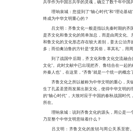
兵学作为中国古兵学的灵魂，确立了数千年中国
理响泉城：您提到了“轴心时代”和“理论基础
终成为中华文明重心的？
吕文明：齐鲁文化一般是指以先秦时期的齐国
是齐文化和鲁文化的简单加总，而是由周文化、东
和鲁文化的文化形态存在较大差别，姜太公治齐的
多；而伯禽治鲁的方针是“变其俗，革其礼”，用
到了战国中后期，齐文化和鲁文化交流融合的
文化”。此时文献中已出现把齐、鲁结合在一起的
外秦人也”，在这里，“齐鲁”就是一个统一的概念
齐鲁文化之所以被称为中华文明的重心，关键
生了孔孟圣贤而发展出新文化，使得中华文明的
的“轴心时代”，大致对应于中国的春秋战国时代
所在。
理响泉城：说到齐鲁文化的源头，周公是一个
乃至整个中华文明意味着什么？
吕文明：齐鲁文化的发轫与周公关系至密。近