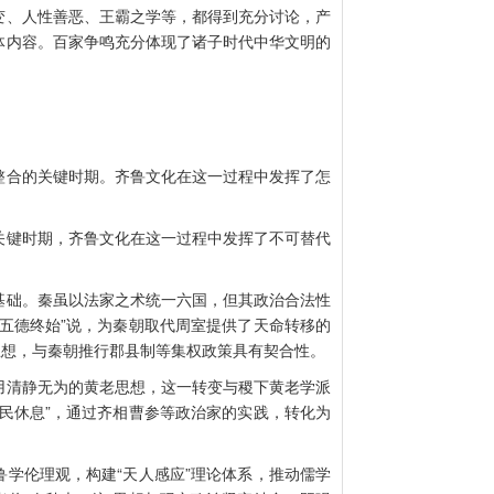
变、人性善恶、王霸之学等，都得到充分讨论，产
体内容。百家争鸣充分体现了诸子时代中华文明的
合的关键时期。齐鲁文化在这一过程中发挥了怎
键时期，齐鲁文化在这一过程中发挥了不可替代
础。秦虽以法家之术统一六国，但其政治合法性
五德终始”说，为秦朝取代周室提供了天命转移的
思想，与秦朝推行郡县制等集权政策具有契合性。
清静无为的黄老思想，这一转变与稷下黄老学派
民休息”，通过齐相曹参等政治家的实践，转化为
伦理观，构建“天人感应”理论体系，推动儒学