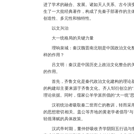
进了学术的融合、发展。诸如天人关系、古今演
生了一大批经典著作，构成了先秦子部著作的主
创造性、多元性和独特性。
以文兴治
大一统格局的关键力量
理响泉城：秦汉魏晋南北朝是中国政治文化整
样的作用？
吕文明：秦汉是中国历史上政治文化整合的关
的作用。
首先，齐鲁文化是秦代政治文化建构的理论基
的构建却主要来源于齐鲁文化。齐人邹衍创立的“
理论依据。同时，儒家公羊学派所倡的“大一统”
汉初统治者吸取秦二世而亡的教训，转而采用
的思想密切相关。盖公等齐地的黄老学者倡导“与
轻徭薄赋的具体政策。
汉武帝时期，董仲舒吸收齐学阴阳五行说与鲁学