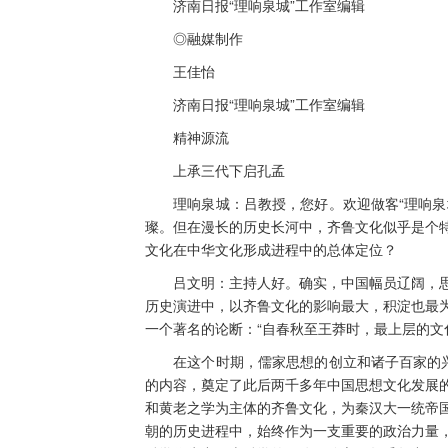
济南日报“理响泉城”工作室编辑
◎融媒制作
王佳怡
济南日报“理响泉城”工作室编辑
精神源流
上承三代下启孔孟
理响泉城：吕教授，您好。欢迎做客“理响泉城
璨。但在漫长的历史长河中，齐鲁文化似乎是个
文化在中华文化形成进程中的总体定位？
吕文明：主持人好。确实，中国幅员辽阔，思
历史演进中，以齐鲁文化的影响最大，积淀也最
一个著名的论断：“自春秋至王莽时，最上层的文
在这个时期，儒家思想的创立和诸子百家的兴起
的内容，奠定了此后两千多年中国思想文化发展
和黄老之学为主体的齐鲁文化，为秦汉大一统帝
朝的历史进程中，始终作为一支重要的政治力量