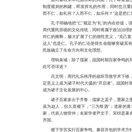
制度规则的构建，即发挥礼的作用，同时也注重
而不仁，如礼何？人而不仁，如乐何？”这是把仁
孔子明确地把“仁”规定为“礼”的内在价值，
周代重民崇德的文化传统，同时将属于政治治理
对仁的阐释，极大扩展了仁的德性意义，“克己复礼
达人”也是仁。孔子的仁论使得生命能够突破其
民族确立了生命方向和文化理想。
理响泉城：除了儒家，战国时期百家争鸣的局
此可否详述？
吕文明：周代礼乐秩序的崩坏导致学术下移，
定意义上成为诸子时代大盛的“开启者”。战国时
成为诸子文化发展的中心。
诸子百家多出于齐鲁：儒家之孟子，墨家之墨
虽为赵人，但久居稷下，“三为祭酒”；道家的
家，代表人物管仲；名家学者尹文子、宋钘是著
齐国。
稷下学宫实行百家争鸣、兼容并包的学术方针