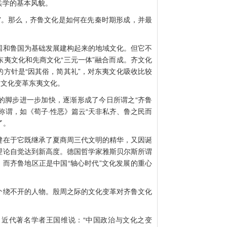
兵学的基本风貌。
”。那么，齐鲁文化是如何在先秦时期形成，并最
和鲁国为基础发展建构起来的地域文化。但它不
夷文化和先商文化“三元一体”融合而成。齐文化
方针是“因其俗，简其礼”，对东夷文化吸收比较
周文化变革东夷文化。
脚步进一步加快，逐渐形成了今日所谓之“齐鲁
称谓，如《荀子·性恶》篇云“天非私齐、鲁之民而
了。
在于它既继承了夏商周三代文明的精华，又因诞
理论自觉达到新高度。德国哲学家雅斯贝尔斯所谓
，而齐鲁地区正是中国“轴心时代”文化发展的重心
绕不开的人物。殷周之际的文化变革对齐鲁文化
代著名学者王国维说：“中国政治与文化之变