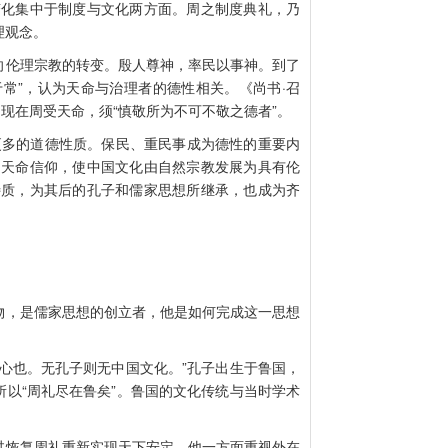
变化集中于制度与文化两方面。周之制度典礼，乃
理观念。
伦理宗教的转变。殷人尊神，率民以事神。到了
常”，认为天命与治理者的德性相关。《尚书·召
，现在周受天命，须“慎敬所为不可不敬之德者”。
更多的道德性质。保民、重民事成为德性的重要内
的天命信仰，使中国文化由自然宗教发展为具有伦
特质，为其后的孔子和儒家思想所继承，也成为齐
，是儒家思想的创立者，他是如何完成这一思想
也。无孔子则无中国文化。”孔子出生于鲁国，
以“周礼尽在鲁矣”。鲁国的文化传统与当时学术
恢复周礼重新实现天下安定。他一方面重视外在