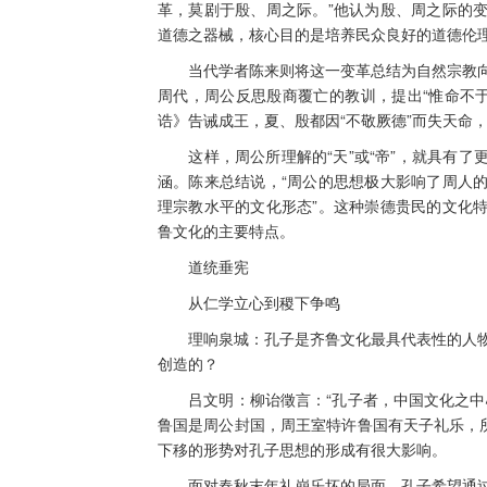
革，莫剧于殷、周之际。”他认为殷、周之际的
道德之器械，核心目的是培养民众良好的道德伦
当代学者陈来则将这一变革总结为自然宗教向
周代，周公反思殷商覆亡的教训，提出“惟命不于
诰》告诫成王，夏、殷都因“不敬厥德”而失天命
这样，周公所理解的“天”或“帝”，就具有了
涵。陈来总结说，“周公的思想极大影响了周人
理宗教水平的文化形态”。这种崇德贵民的文化
鲁文化的主要特点。
道统垂宪
从仁学立心到稷下争鸣
理响泉城：孔子是齐鲁文化最具代表性的人物
创造的？
吕文明：柳诒徵言：“孔子者，中国文化之中心
鲁国是周公封国，周王室特许鲁国有天子礼乐，所
下移的形势对孔子思想的形成有很大影响。
面对春秋末年礼崩乐坏的局面，孔子希望通过