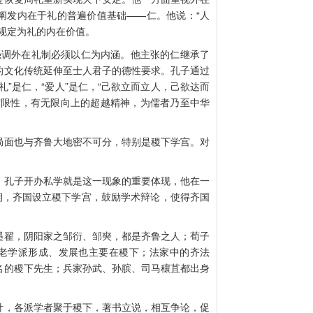
阐发内在于礼的普遍价值基础——仁。他说：“人
规定为礼的内在价值。
强调外在礼制必须以仁为内涵。他主张的仁继承了
的文化传统延伸至士人君子的德性要求。孔子通过
”是仁，“爱人”是仁，“己欲立而立人，己欲达而
有限性，有无限向上的超越精神，为儒者乃至中华
面也与齐鲁大地密不可分，特别是稷下学宫。对
孔子开办私学就是这一现象的重要体现，他在一
期，齐国设立稷下学宫，鼓励学术辩论，使得齐国
翟，阴阳家之邹衍、邹奭，都是齐鲁之人；荀子
黄老学派形成、发展也主要在稷下；法家中的齐法
名的稷下先生；兵家孙武、孙膑、司马穰苴都出身
，各派学者聚于稷下，著书立说，相互争论，促