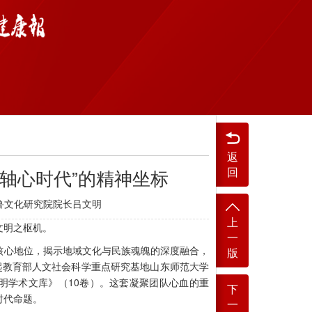
返
回
轴心时代”的精神坐标
鲁文化研究院院长吕文明
上
明之枢机。
一
心地位，揭示地域文化与民族魂魄的深度融合，
版
起教育部人文社会科学重点研究基地山东师范大学
明学术文库》（10卷）。这套凝聚团队心血的重
下
时代命题。
一