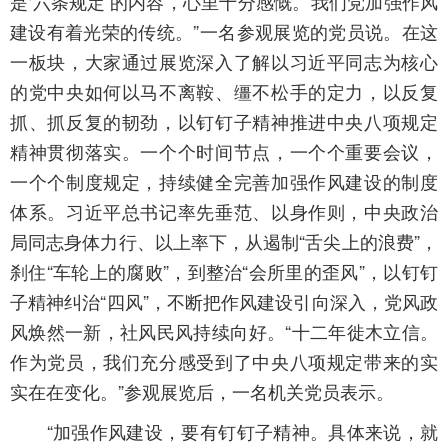
是‘六条规定’的内容，心里十分感慨。我们党加强作风
建设有着光荣的传统。”一名参观展览的党员说。在这
一板块，大家通过展览深入了解以习近平同志为核心
的党中央如何以马不离鞍、缰不松手的定力，以反复
抓、抓反复的韧劲，以钉钉子精神推进中央八项规定
精神贯彻落实。一个个时间节点，一个个重要会议，
一个个制度规定，持续健全完善加强作风建设的制度
体系。习近平总书记率先垂范、以身作则，中央政治
局同志身体力行、以上率下，从遏制“舌尖上的浪费”，
刹住“车轮上的腐败”，到整治“会所里的歪风”，以钉钉
子精神纠治“四风”，不断把作风建设引向深入，党风政
风焕然一新，社风民风持续向好。“十二年徙木立信。
作为党员，我们充分感受到了中央八项规定带来的实
实在在变化。”参观展览后，一名机关党员表示。
“加强作风建设，要有钉钉子精神。具体来说，就