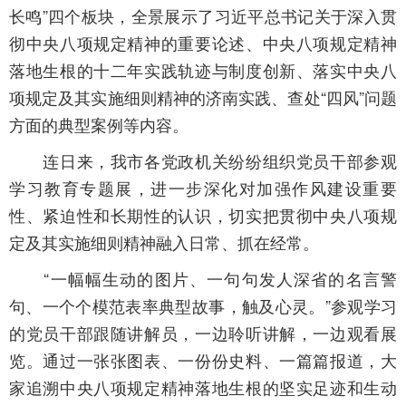
长鸣”四个板块，全景展示了习近平总书记关于深入贯
彻中央八项规定精神的重要论述、中央八项规定精神
落地生根的十二年实践轨迹与制度创新、落实中央八
项规定及其实施细则精神的济南实践、查处“四风”问题
方面的典型案例等内容。
连日来，我市各党政机关纷纷组织党员干部参观
学习教育专题展，进一步深化对加强作风建设重要
性、紧迫性和长期性的认识，切实把贯彻中央八项规
定及其实施细则精神融入日常、抓在经常。
“一幅幅生动的图片、一句句发人深省的名言警
句、一个个模范表率典型故事，触及心灵。”参观学习
的党员干部跟随讲解员，一边聆听讲解，一边观看展
览。通过一张张图表、一份份史料、一篇篇报道，大
家追溯中央八项规定精神落地生根的坚实足迹和生动