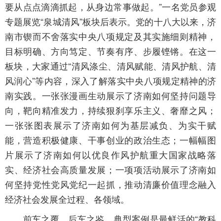
要从点点滴滴抓起，从身边常事做起。”一名党员参观
专题展览“泉城清风”板块后表示。党的十八大以来，济
南市锲而不舍落实中央八项规定及其实施细则精神，
目标明确、方向笃定、节奏有序、步履铿锵。在这一
板块，大家通过“清风涤尘、清风赋能、清风护航、清
风润心”等内容，深入了解落实中央八项规定精神的济
南实践。一张张漫画生动展示了济南如何坚持问题导
向，靶向精准发力，持续狠刹享乐主义、奢靡之风；
一张张图表展示了济南如何为基层减负、为实干赋
能，营造积极健康、干事创业的政治生态；一幅幅图
片展示了济南如何以优良作风护航重大国家战略落
实、经济社会高质量发展；一项项活动展示了济南如
何坚持党性党风党纪一起抓，推动清廉价值理念融入
经济社会发展全过程、各领域。
前车之覆，后车之鉴，典型案例是最鲜活的“教科