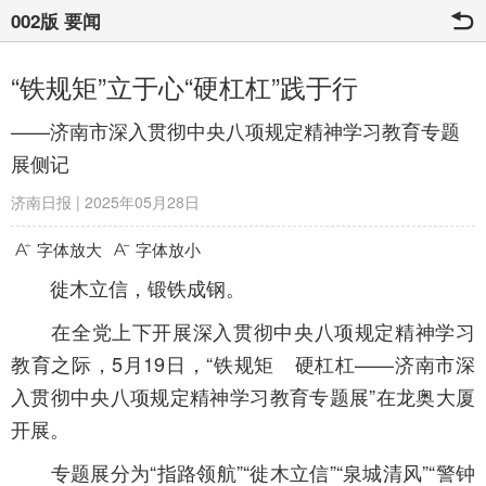
002版 要闻
“铁规矩”立于心“硬杠杠”践于行
——济南市深入贯彻中央八项规定精神学习教育专题
展侧记
济南日报 | 2025年05月28日
字体放大
字体放小
徙木立信，锻铁成钢。
在全党上下开展深入贯彻中央八项规定精神学习
教育之际，5月19日，“铁规矩 硬杠杠——济南市深
入贯彻中央八项规定精神学习教育专题展”在龙奥大厦
开展。
专题展分为“指路领航”“徙木立信”“泉城清风”“警钟